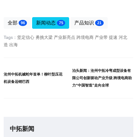
全部
新闻动态
产品知识
96
75
21
Tags：
坚定信心
勇挑大梁
产业新亮点
跨境电商
产业带
提速
河北
造
出海
泊头新闻：沧州中拓冷弯成型设备有
沧州中拓机械蛇年首单！柳叶型压花
限公司创新驱动产业升级 跨境电商助
机设备远销巴西
力“中国智造”走向全球
中拓新闻