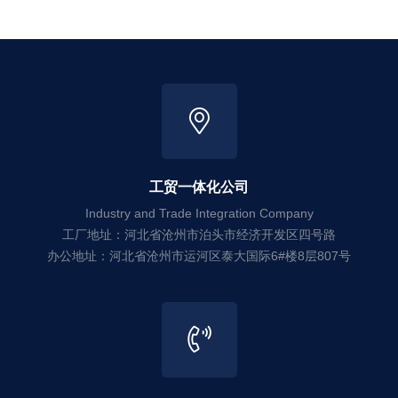
工贸一体化公司
Industry and Trade Integration Company
工厂地址：河北省沧州市泊头市经济开发区四号路
办公地址：河北省沧州市运河区泰大国际6#楼8层807号