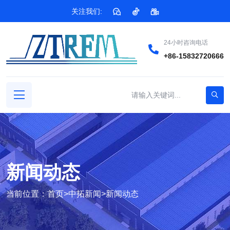
关注我们:
24小时咨询电话
+86-15832720666
新闻动态
当前位置：
首页
>
中拓新闻
>
新闻动态