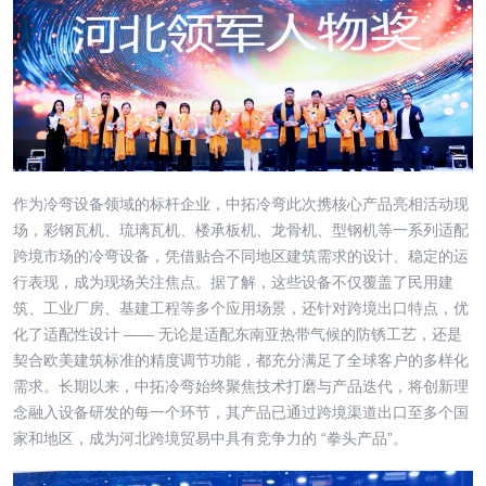
作为冷弯设备领域的标杆企业，中拓冷弯此次携核心产品亮相活动现
场，彩钢瓦机、琉璃瓦机、楼承板机、龙骨机、型钢机等一系列适配
跨境市场的冷弯设备，凭借贴合不同地区建筑需求的设计、稳定的运
行表现，成为现场关注焦点。据了解，这些设备不仅覆盖了民用建
筑、工业厂房、基建工程等多个应用场景，还针对跨境出口特点，优
化了适配性设计 —— 无论是适配东南亚热带气候的防锈工艺，还是
契合欧美建筑标准的精度调节功能，都充分满足了全球客户的多样化
需求。长期以来，中拓冷弯始终聚焦技术打磨与产品迭代，将创新理
念融入设备研发的每一个环节，其产品已通过跨境渠道出口至多个国
家和地区，成为河北跨境贸易中具有竞争力的 “拳头产品”。