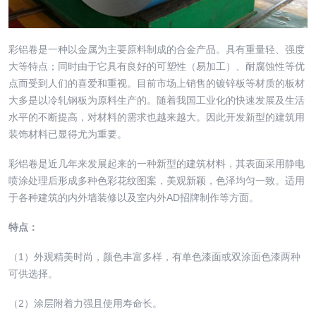
彩铝卷是一种以金属为主要原料制成的合金产品。具有重量轻、强度
大等特点；同时由于它具有良好的可塑性（易加工）、耐腐蚀性等优
点而受到人们的喜爱和重视。目前市场上销售的镀锌板等材质的板材
大多是以冷轧钢板为原料生产的。随着我国工业化的快速发展及生活
水平的不断提高，对材料的需求也越来越大。因此开发新型的建筑用
装饰材料已显得尤为重要。
彩铝卷是近几年来发展起来的一种新型的建筑材料，其表面采用静电
喷涂处理后形成多种色彩花纹图案，美观新颖，色泽均匀一致。适用
于各种建筑的内外墙装修以及室内外AD招牌制作等方面。
特点：
（1）外观精美时尚，颜色丰富多样，有单色漆面或双涂面色漆两种
可供选择。
（2）涂层附着力强且使用寿命长。