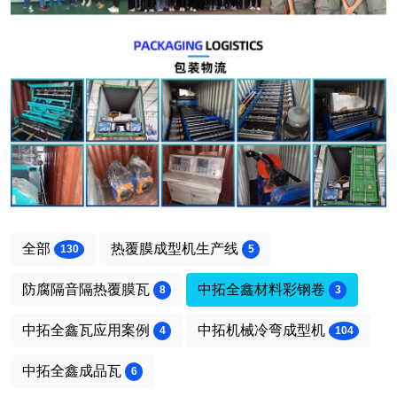
全部
热覆膜成型机生产线
130
5
防腐隔音隔热覆膜瓦
中拓全鑫材料彩钢卷
8
3
中拓全鑫瓦应用案例
中拓机械冷弯成型机
4
104
中拓全鑫成品瓦
6