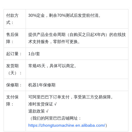
付款方
30%定金，剩余70%测试后发货前付清。
式：
售后保
提供产品全生命周期（自购买之日起X年内）的在线技
障：
术支持服务，零部件可更换。
起订量：
1台/套
发货期
常规45天，具体可以商定。
（天）：
保修期：
机器1年保修期
支付保
可阿里巴巴下订单支付，享受第三方交易保障。
障：
准时发货保证 √
退款政策 √
（我们的阿里巴巴店铺网址：
https://zhongtuomachine.en.alibaba.com/
）