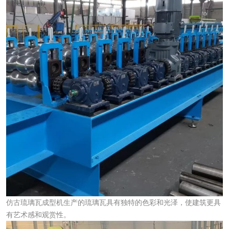
仿古琉璃瓦成型机生产的琉璃瓦具有独特的色彩和光泽，使建筑更具
有艺术感和观赏性。