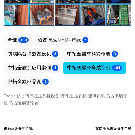
全部
热覆膜成型机生产线
130
5
防腐隔音隔热覆膜瓦
中拓全鑫材料彩钢卷
8
3
中拓全鑫瓦应用案例
中拓机械冷弯成型机
4
104
中拓全鑫成品瓦
6
Tags：
仿古琉璃瓦压瓦机设备
琉璃瓦
压瓦机
琉璃瓦机
仿古琉璃瓦
机
仿古琉璃瓦设备
彩石瓦设备生产线
双层压瓦机设备生产线