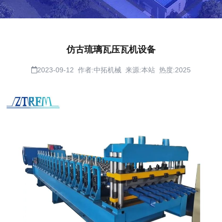
仿古琉璃瓦压瓦机设备
2023-09-12 作者:中拓机械 来源:本站 热度:2025