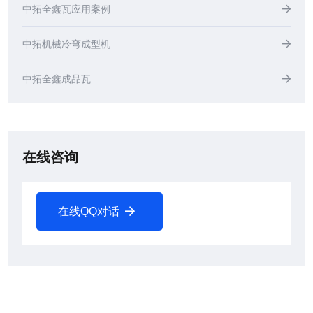
中拓全鑫瓦应用案例
中拓机械冷弯成型机
中拓全鑫成品瓦
在线咨询
在线QQ对话