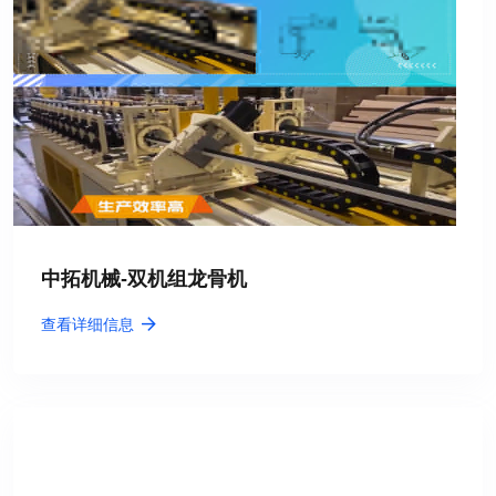
中拓机械-双机组龙骨机
查看详细信息