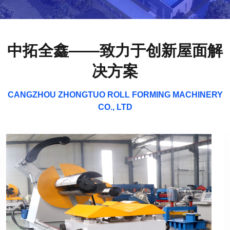
中拓全鑫——致力于创新屋面解
决方案
CANGZHOU ZHONGTUO ROLL FORMING MACHINERY
CO., LTD