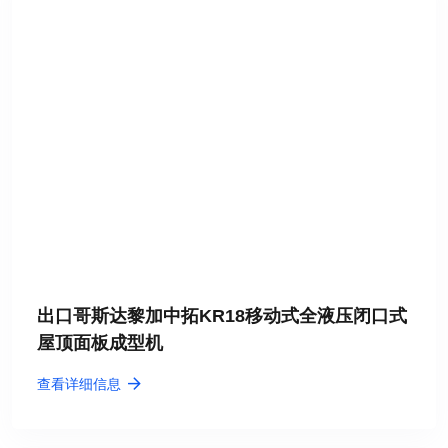
出口哥斯达黎加中拓KR18移动式全液压闭口式
屋顶面板成型机
查看详细信息