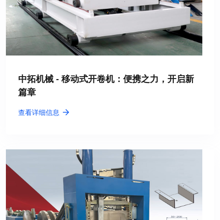
中拓机械 - 移动式开卷机：便携之力，开启新
篇章
查看详细信息