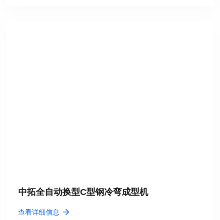
中拓全自动换型C型钢冷弯成型机
查看详细信息