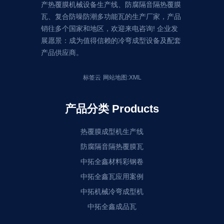
产热覆膜机械设备生产线、防腐隔音隔热覆膜
瓦、复合防噪防潮多功能瓦的生产厂家，产品
销往多个国家和地区，欢迎来电咨询! 企业发
展愿景：成为值得信赖的冷弯成型设备及配套
产品供应商。
:
标签云
网站地图
XML
产品分类 Products
热覆膜成型机生产线
防腐隔音隔热覆膜瓦
中拓全鑫材料彩钢卷
中拓全鑫瓦应用案例
中拓机械冷弯成型机
中拓全鑫成品瓦