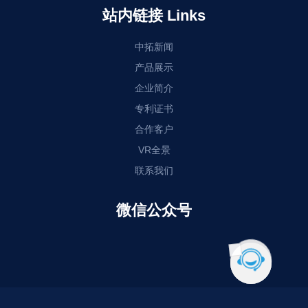
站内链接 Links
中拓新闻
产品展示
企业简介
专利证书
合作客户
VR全景
联系我们
微信公众号